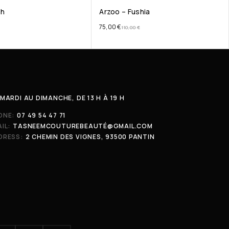
sh
Arzoo – Fushia
75,00
€
110,00
€
MARDI AU DIMANCHE, DE 13 H À 19 H
ONE:
07 49 54 47 71
IL:
TASNEEMCOUTUREBEAUTÉ@GMAIL.COM
DRESS:
2 CHEMIN DES VIGNES, 93500 PANTIN