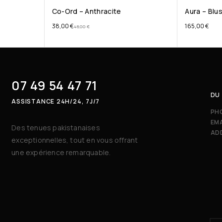
Co-Ord – Anthracite
Aura – Blu
38,00
€
165,00
€
48,00
€
07 49 54 47 71
DU 
ASSISTANCE 24H/24, 7J/7
PH
EMA
Des tenues pakistanaises
AD
exceptionnelles, tout en vous offrant
une expérience remarquable.