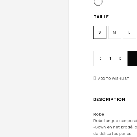
TAILLE
S
M
L
ADD TO WISHLIST
DESCRIPTION
Robe
Robe longue composée
-Gown en net brodé, or
de délicates perles.