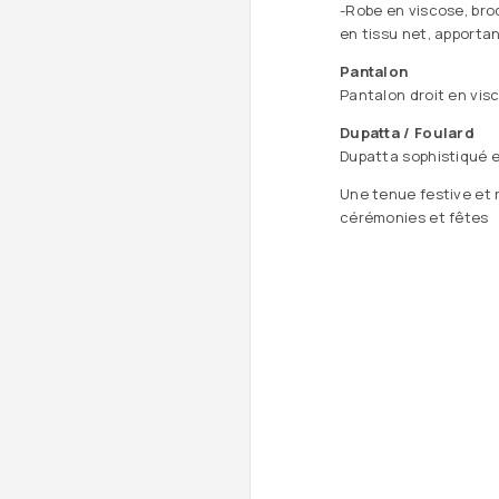
-Robe en viscose, bro
en tissu net, apporta
Pantalon
Pantalon droit en visc
Dupatta / Foulard
Dupatta sophistiqué e
Une tenue festive et r
cérémonies et fêtes