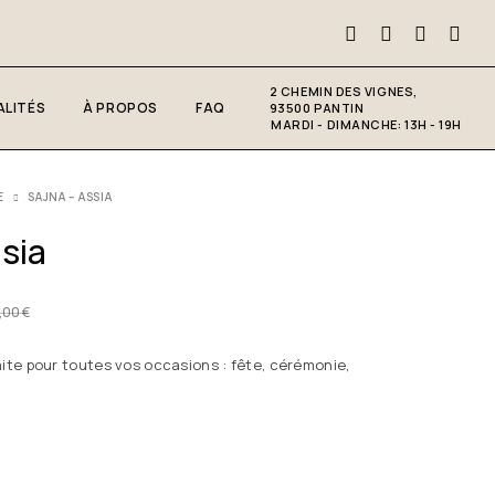
2 CHEMIN DES VIGNES,
LITÉS
À PROPOS
FAQ
93500 PANTIN
MARDI - DIMANCHE: 13H - 19H
E
SAJNA – ASSIA
sia
,00
€
aite pour toutes vos occasions : fête, cérémonie,