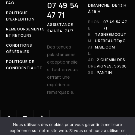
07 49 54
FAQ
DIMANCHE, DE 13 H
À 19 H
47 71
POLITIQUE
D’EXPÉDITION
PHON
07 49 54 47
ASSISTANCE
E:
71
REMBOURSEMENTS
24H/24, 7J/7
E
TASNEEMCOUT
ET RETOURS
M
UREBEAUTÉ@G
CONDITIONS
Des tenues
AI
MAIL.COM
GÉNÉRALES
L:
pakistanaises
AD
2 CHEMIN DES
POLITIQUE DE
exceptionnelle
DRE
VIGNES, 93500
CONFIDENTIALITÉ
s, tout en vous
SS:
PANTIN
offrant une
expérience
remarquable.
Nous utilisons des cookies pour vous garantir la meilleure
© 2025 Tasneem Couture & Beauté. Tous droits réservés. | Site
expérience sur notre site web. Si vous continuez à utiliser ce
développé avec
par
Dot Vertex