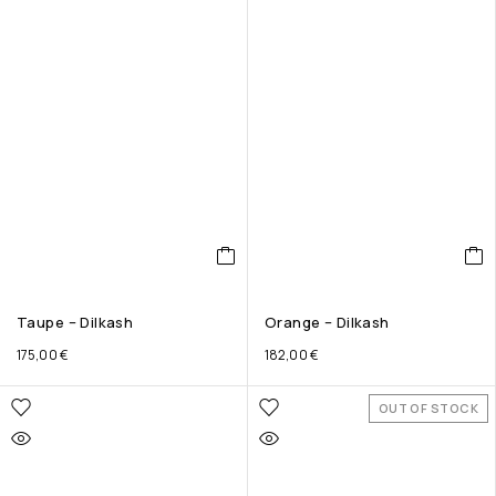
Taupe – Dilkash
Orange – Dilkash
175,00
€
182,00
€
OUT OF STOCK