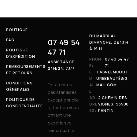
BOUTIQUE
DU MARDI AU
07 49 54
FAQ
DIMANCHE, DE 13 H
À 19 H
47 71
POLITIQUE
D’EXPÉDITION
PHON
07 49 54 47
ASSISTANCE
E:
71
REMBOURSEMENTS
24H/24, 7J/7
E
TASNEEMCOUT
ET RETOURS
M
UREBEAUTÉ@G
CONDITIONS
Des tenues
AI
MAIL.COM
GÉNÉRALES
L:
pakistanaises
AD
2 CHEMIN DES
POLITIQUE DE
exceptionnelle
DRE
VIGNES, 93500
CONFIDENTIALITÉ
s, tout en vous
SS:
PANTIN
offrant une
expérience
remarquable.