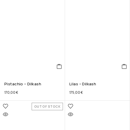
Pistachio – Dilkash
Lilas – Dilkash
170,00
€
175,00
€
OUT OF STOCK