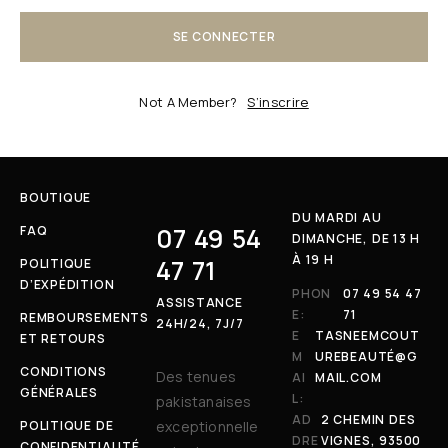
SE CONNECTER
Not A Member?
S’inscrire
BOUTIQUE
DU MARDI AU
07 49 54
FAQ
DIMANCHE, DE 13 H
À 19 H
47 71
POLITIQUE
D’EXPÉDITION
PHON
07 49 54 47
ASSISTANCE
E:
71
REMBOURSEMENTS
24H/24, 7J/7
E
TASNEEMCOUT
ET RETOURS
M
UREBEAUTÉ@G
CONDITIONS
Des tenues
AI
MAIL.COM
GÉNÉRALES
L:
pakistanaises
AD
2 CHEMIN DES
POLITIQUE DE
exceptionnelle
DRE
VIGNES, 93500
CONFIDENTIALITÉ