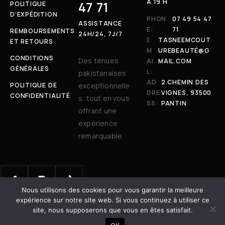
À 19 H
47 71
POLITIQUE
D’EXPÉDITION
PHON
07 49 54 47
ASSISTANCE
E:
71
REMBOURSEMENTS
24H/24, 7J/7
E
TASNEEMCOUT
ET RETOURS
M
UREBEAUTÉ@G
CONDITIONS
Des tenues
AI
MAIL.COM
GÉNÉRALES
L:
pakistanaises
AD
2 CHEMIN DES
POLITIQUE DE
exceptionnelle
DRE
VIGNES, 93500
CONFIDENTIALITÉ
s, tout en vous
SS:
PANTIN
offrant une
expérience
remarquable.
Nous utilisons des cookies pour vous garantir la meilleure
© 2025 Tasneem Couture & Beauté. Tous droits réservés. | Site
expérience sur notre site web. Si vous continuez à utiliser ce
développé avec
par
Dot Vertex
site, nous supposerons que vous en êtes satisfait.