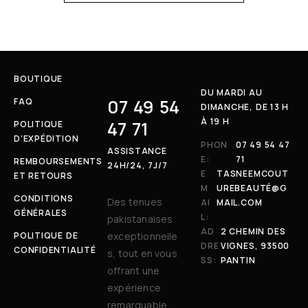
BOUTIQUE
DU MARDI AU
07 49 54
FAQ
DIMANCHE, DE 13 H
À 19 H
47 71
POLITIQUE
D’EXPÉDITION
PHON
07 49 54 47
ASSISTANCE
E:
71
REMBOURSEMENTS
24H/24, 7J/7
E
TASNEEMCOUT
ET RETOURS
M
UREBEAUTÉ@G
CONDITIONS
Des tenues
AI
MAIL.COM
GÉNÉRALES
L:
pakistanaises
AD
2 CHEMIN DES
POLITIQUE DE
exceptionnelle
DRE
VIGNES, 93500
CONFIDENTIALITÉ
s, tout en vous
SS:
PANTIN
offrant une
expérience
remarquable.