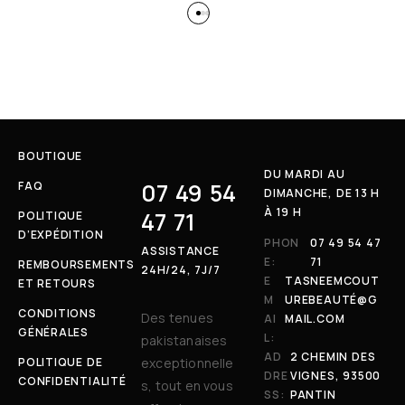
BOUTIQUE
DU MARDI AU
07 49 54
FAQ
DIMANCHE, DE 13 H
À 19 H
47 71
POLITIQUE
D’EXPÉDITION
PHON
07 49 54 47
ASSISTANCE
E:
71
REMBOURSEMENTS
24H/24, 7J/7
E
TASNEEMCOUT
ET RETOURS
M
UREBEAUTÉ@G
CONDITIONS
Des tenues
AI
MAIL.COM
GÉNÉRALES
L:
pakistanaises
AD
2 CHEMIN DES
POLITIQUE DE
exceptionnelle
DRE
VIGNES, 93500
CONFIDENTIALITÉ
s, tout en vous
SS:
PANTIN