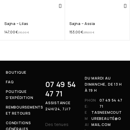
Sajna – Lilas
Sajna – Assia
147,00
€
153,00
€
210,00
€
255,00
€
BOUTIQUE
DU MARDI AU
07 49 54
FAQ
DIMANCHE, DE 13 H
À 19 H
47 71
POLITIQUE
D’EXPÉDITION
PHON
07 49 54 47
ASSISTANCE
E:
71
REMBOURSEMENTS
24H/24, 7J/7
E
TASNEEMCOUT
ET RETOURS
M
UREBEAUTÉ@G
CONDITIONS
Des tenues
AI
MAIL.COM
GÉNÉRALES