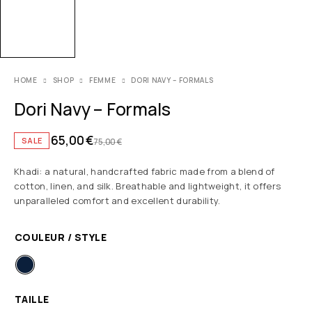
HOME
SHOP
FEMME
DORI NAVY – FORMALS
Dori Navy – Formals
65,00
€
SALE
75,00
€
Khadi: a natural, handcrafted fabric made from a blend of
cotton, linen, and silk. Breathable and lightweight, it offers
unparalleled comfort and excellent durability.
COULEUR / STYLE
TAILLE