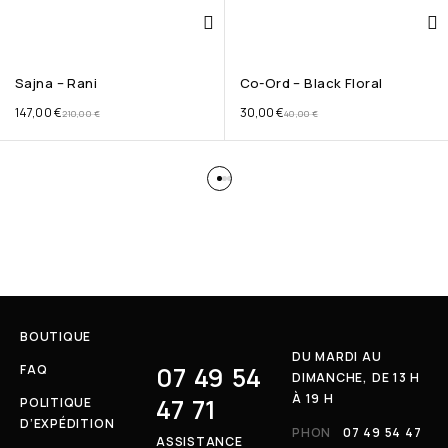
Sajna – Rani
Co-Ord – Black Floral
147,00
€
30,00
€
210,00
€
40,00
€
BOUTIQUE
DU MARDI AU
07 49 54
FAQ
DIMANCHE, DE 13 H
À 19 H
47 71
POLITIQUE
D’EXPÉDITION
PHON
07 49 54 47
ASSISTANCE