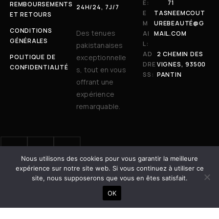
E:
71
REMBOURSEMENTS
24H/24, 7J/7
E
TASNEEMCOUT
ET RETOURS
M
UREBEAUTÉ@G
CONDITIONS
Des tenues
AI
MAIL.COM
GÉNÉRALES
L:
pakistanaises
AD
2 CHEMIN DES
POLITIQUE DE
exceptionnelle
DRE
VIGNES, 93500
CONFIDENTIALITÉ
s, tout en vous
SS:
PANTIN
offrant une
expérience
remarquable.
Nous utilisons des cookies pour vous garantir la meilleure
© 2025 Tasneem Couture & Beauté. Tous droits réservés. | Site
expérience sur notre site web. Si vous continuez à utiliser ce
développé avec ❤️ par
Dot Vertex
site, nous supposerons que vous en êtes satisfait.
AJOUTER AU PANIER
OK