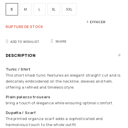
S
M
L
XL
XXL
EFFACER
RUPTURE DE STOCK
SHARE
ADD TO WISHLIST
DESCRIPTION
Tunic / Shirt
This short khadi tunic features an elegant straight cut and is
delicately embroidered on the neckline, sleeves and hem,
offering a refined and timeless style.
Plain palazzo trousers
bring a touch of elegance while ensuring optimal comfort.
Dupatta / Scarf
The printed organza scarf adds a sophisticated and
harmonious touch to the whole outfit.