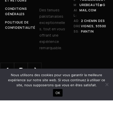
ET RETOURS
M
UREBEAUTÉ@G
CONDITIONS
Des tenues
AI
MAIL.COM
GÉNÉRALES
L:
pakistanaises
AD
2 CHEMIN DES
POLITIQUE DE
exceptionnelle
DRE
VIGNES, 93500
CONFIDENTIALITÉ
s, tout en vous
SS:
PANTIN
offrant une
expérience
remarquable.
Nous utilisons des cookies pour vous garantir la meilleure
© 2025 Tasneem Couture & Beauté. Tous droits réservés. | Site
expérience sur notre site web. Si vous continuez à utiliser ce
développé avec
par
Dot Vertex
site, nous supposerons que vous en êtes satisfait.
AJOUTER AU PANIER
OK