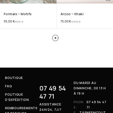
Formals – Motifs
Arzoo – Khaki
55,00
€
75,00
€
65,00
€
125,00
€
BOUTIQUE
DU MARDI AU
07 49 54
FAQ
DIMANCHE, DE 13 H
À 19 H
47 71
POLITIQUE
D’EXPÉDITION
PHON
07 49 54 47
ASSISTANCE
E:
71
REMBOURSEMENTS
24H/24, 7J/7
E
TASNEEMCOUT