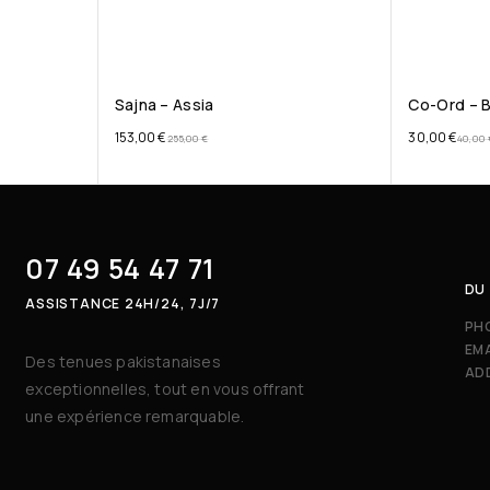
Sajna – Assia
Co-Ord – B
153,00
€
30,00
€
255,00
€
40,00
07 49 54 47 71
DU 
ASSISTANCE 24H/24, 7J/7
PH
EMA
Des tenues pakistanaises
AD
exceptionnelles, tout en vous offrant
une expérience remarquable.