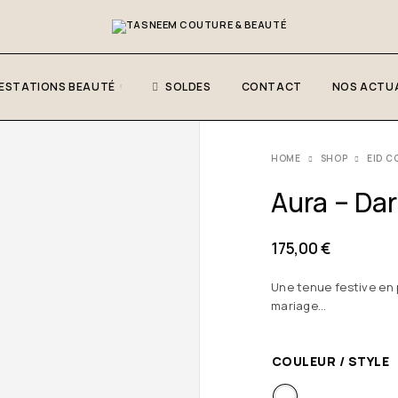
ESTATIONS BEAUTÉ
SOLDES
CONTACT
NOS ACTUA
HOME
SHOP
EID C
Aura – Da
175,00
€
Une tenue festive en 
mariage…
COULEUR / STYLE