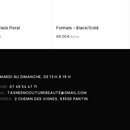
lack Floral
Formals – Black/Gold
68,00
€
€
78,00
€
MARDI AU DIMANCHE, DE 13 H À 19 H
ONE:
07 49 54 47 71
IL:
TASNEEMCOUTUREBEAUTÉ@GMAIL.COM
DRESS:
2 CHEMIN DES VIGNES, 93500 PANTIN