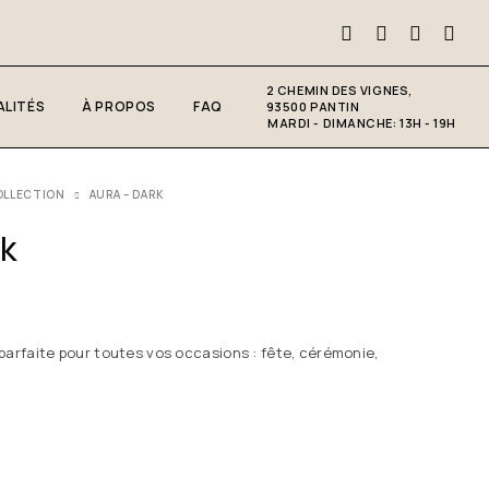
2 CHEMIN DES VIGNES,
LITÉS
À PROPOS
FAQ
93500 PANTIN
MARDI - DIMANCHE: 13H - 19H
OLLECTION
AURA – DARK
rk
parfaite pour toutes vos occasions : fête, cérémonie,