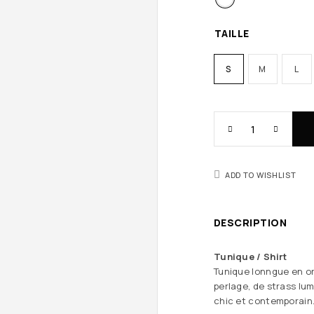
TAILLE
S
M
L
ADD TO WISHLIST
DESCRIPTION
Tunique / Shirt
Tunique lonngue en or
perlage, de strass lum
chic et contemporain