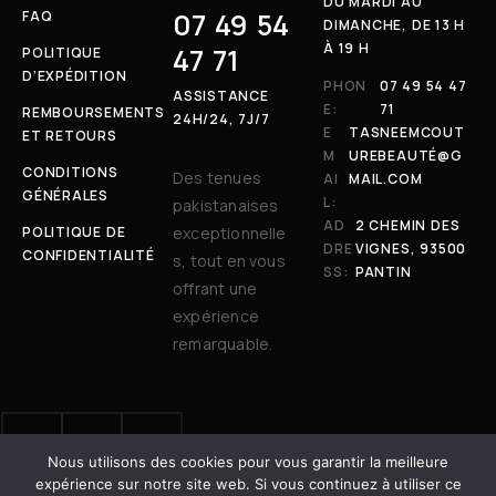
DU MARDI AU
07 49 54
FAQ
DIMANCHE, DE 13 H
À 19 H
47 71
POLITIQUE
D’EXPÉDITION
PHON
07 49 54 47
ASSISTANCE
E:
71
REMBOURSEMENTS
24H/24, 7J/7
E
TASNEEMCOUT
ET RETOURS
M
UREBEAUTÉ@G
CONDITIONS
Des tenues
AI
MAIL.COM
GÉNÉRALES
L:
pakistanaises
AD
2 CHEMIN DES
POLITIQUE DE
exceptionnelle
DRE
VIGNES, 93500
CONFIDENTIALITÉ
s, tout en vous
SS:
PANTIN
offrant une
expérience
remarquable.
Nous utilisons des cookies pour vous garantir la meilleure
© 2025 Tasneem Couture & Beauté. Tous droits réservés. | Site
expérience sur notre site web. Si vous continuez à utiliser ce