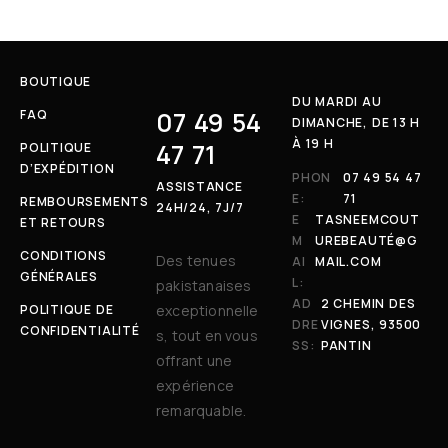
BOUTIQUE
DU MARDI AU
07 49 54
FAQ
DIMANCHE, DE 13 H
À 19 H
47 71
POLITIQUE
D’EXPÉDITION
PHON
07 49 54 47
ASSISTANCE
E:
71
REMBOURSEMENTS
24H/24, 7J/7
E
TASNEEMCOUT
ET RETOURS
M
UREBEAUTÉ@G
CONDITIONS
Des tenues
AI
MAIL.COM
GÉNÉRALES
L:
pakistanaises
AD
2 CHEMIN DES
POLITIQUE DE
exceptionnelle
DRE
VIGNES, 93500
CONFIDENTIALITÉ
s, tout en vous
SS:
PANTIN
offrant une
expérience
remarquable.