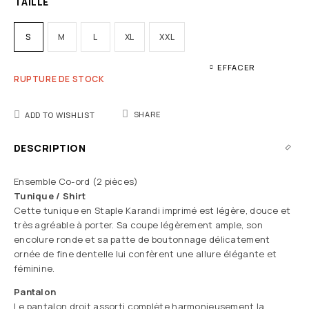
TAILLE
S
M
L
XL
XXL
EFFACER
RUPTURE DE STOCK
SHARE
ADD TO WISHLIST
DESCRIPTION
Ensemble Co-ord (2 pièces)
Tunique / Shirt
Cette tunique en Staple Karandi imprimé est légère, douce et
très agréable à porter. Sa coupe légèrement ample, son
encolure ronde et sa patte de boutonnage délicatement
ornée de fine dentelle lui confèrent une allure élégante et
féminine.
Pantalon
Le pantalon droit assorti complète harmonieusement la