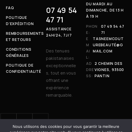
DU MARDI AU
07 49 54
FAQ
DIMANCHE, DE 13 H
À 19 H
47 71
POLITIQUE
D’EXPÉDITION
PHON
07 49 54 47
ASSISTANCE
E:
71
REMBOURSEMENTS
24H/24, 7J/7
E
TASNEEMCOUT
ET RETOURS
M
UREBEAUTÉ@G
CONDITIONS
Des tenues
AI
MAIL.COM
GÉNÉRALES
L:
pakistanaises
AD
2 CHEMIN DES
POLITIQUE DE
exceptionnelle
DRE
VIGNES, 93500
CONFIDENTIALITÉ
s, tout en vous
SS:
PANTIN
offrant une
expérience
remarquable.
Nous utilisons des cookies pour vous garantir la meilleure
© 2025 Tasneem Couture & Beauté. Tous droits réservés. | Site