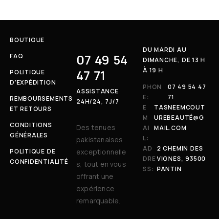
BOUTIQUE
DU MARDI AU
07 49 54
FAQ
DIMANCHE, DE 13 H
À 19 H
47 71
POLITIQUE
D’EXPÉDITION
PHON
07 49 54 47
ASSISTANCE
E:
71
REMBOURSEMENTS
24H/24, 7J/7
E
TASNEEMCOUT
ET RETOURS
M
UREBEAUTÉ@G
CONDITIONS
Des tenues
AI
MAIL.COM
GÉNÉRALES
L:
pakistanaises
AD
2 CHEMIN DES
POLITIQUE DE
exceptionnelle
DRE
VIGNES, 93500
CONFIDENTIALITÉ
s, tout en vous
SS:
PANTIN
offrant une
expérience
remarquable.