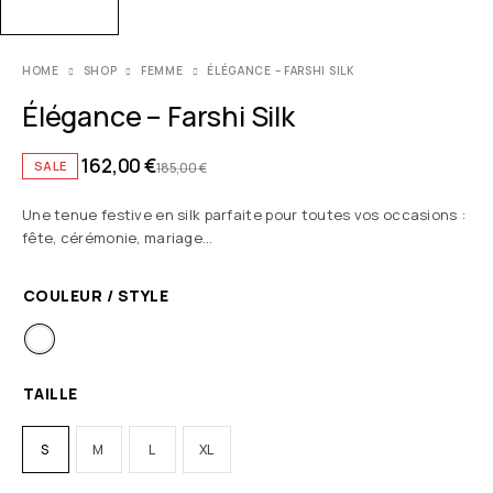
HOME
SHOP
FEMME
ÉLÉGANCE – FARSHI SILK
Élégance – Farshi Silk
162,00
€
SALE
185,00
€
Une tenue festive en silk parfaite pour toutes vos occasions :
fête, cérémonie, mariage…
COULEUR / STYLE
TAILLE
S
M
L
XL