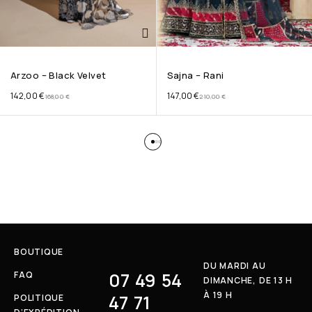
Arzoo – Black Velvet
Sajna – Rani
142,00
€
147,00
€
168,00
€
210,00
€
BOUTIQUE
DU MARDI AU
07 49 54
FAQ
DIMANCHE, DE 13 H
À 19 H
47 71
POLITIQUE