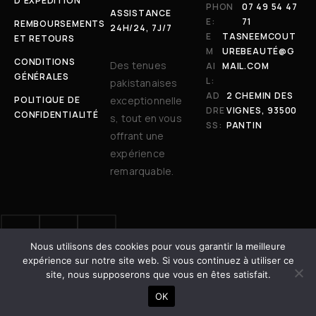
D’EXPÉDITION
PHON
07 49 54 47
ASSISTANCE
E:
71
REMBOURSEMENTS
24H/24, 7J/7
E
TASNEEMCOUT
ET RETOURS
M
UREBEAUTÉ@G
CONDITIONS
Des tenues
AI
MAIL.COM
GÉNÉRALES
L:
pakistanaises
AD
2 CHEMIN DES
POLITIQUE DE
exceptionnelle
DRE
VIGNES, 93500
CONFIDENTIALITÉ
s, tout en vous
SS:
PANTIN
offrant une
expérience
remarquable.
Nous utilisons des cookies pour vous garantir la meilleure
© 2025 Tasneem Couture & Beauté. Tous droits réservés. | Site
expérience sur notre site web. Si vous continuez à utiliser ce
développé avec ❤️ par
Dot Vertex
site, nous supposerons que vous en êtes satisfait.
AJOUTER AU PANIER
OK