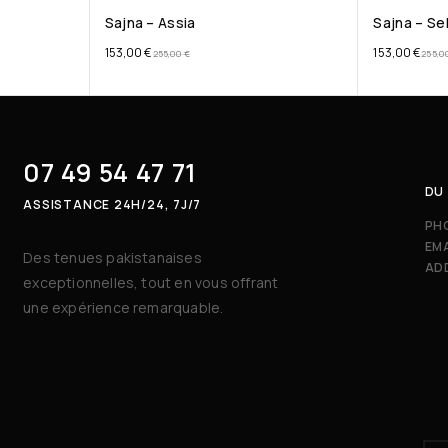
Sajna – Assia
Sajna – Se
153,00
€
153,00
€
255,00
€
255,0
07 49 54 47 71
DU 
ASSISTANCE 24H/24, 7J/7
PH
EMA
Des tenues pakistanaises
AD
exceptionnelles, tout en vous offrant
une expérience remarquable.