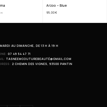
lma
Arzoo – Blue
95,00
€
0
€
MARDI AU DIMANCHE, DE 13 H À 19 H
ONE:
07 49 54 47 71
IL:
TASNEEMCOUTUREBEAUTÉ@GMAIL.COM
DRESS:
2 CHEMIN DES VIGNES, 93500 PANTIN