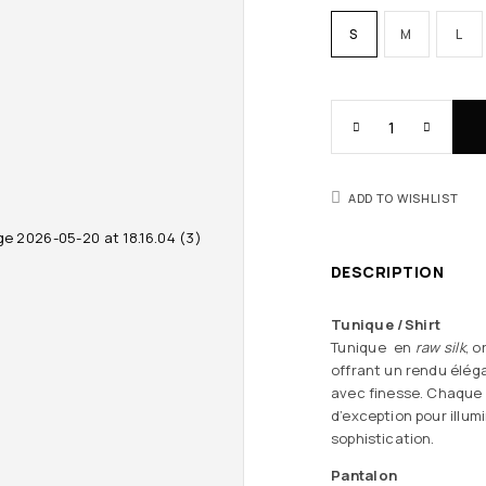
S
M
L
ADD TO WISHLIST
DESCRIPTION
Tunique /Shirt
Tunique en
raw silk
,
o
offrant un rendu éléga
avec finesse. Chaque dé
d’exception pour illum
sophistication.
Pantalon