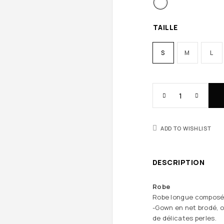
TAILLE
S
M
L
ADD TO WISHLIST
DESCRIPTION
Robe
Robe longue composée
-Gown en net brodé, or
de délicates perles.