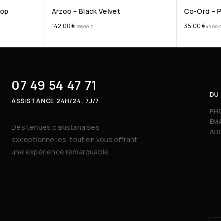
lop
Arzoo – Black Velvet
Co-Ord – P
142,00
€
35,00
€
168,00
€
45,00
07 49 54 47 71
DU 
ASSISTANCE 24H/24, 7J/7
PH
EMA
Des tenues pakistanaises
AD
exceptionnelles, tout en vous offrant
une expérience remarquable.