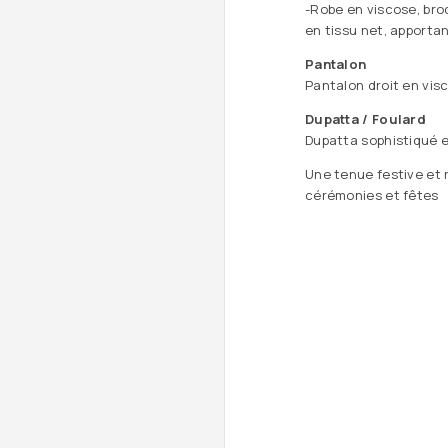
-Robe en viscose, bro
en tissu net, apporta
Pantalon
Pantalon droit en visc
Dupatta / Foulard
Dupatta sophistiqué e
Une tenue festive et r
cérémonies et fêtes