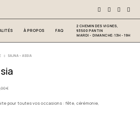
2 CHEMIN DES VIGNES,
LITÉS
À PROPOS
FAQ
93500 PANTIN
MARDI - DIMANCHE: 13H - 19H
E
SAJNA – ASSIA
sia
,00
€
aite pour toutes vos occasions : fête, cérémonie,