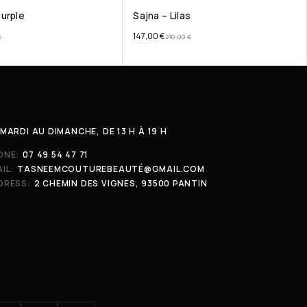
urple
Sajna – Lilas
147,00
€
€
210,00
€
MARDI AU DIMANCHE, DE 13 H À 19 H
ONE:
07 49 54 47 71
IL:
TASNEEMCOUTUREBEAUTÉ@GMAIL.COM
DRESS:
2 CHEMIN DES VIGNES, 93500 PANTIN