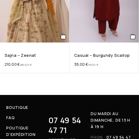
Sajna – Zeenat
Casual – Burgundy Scallop
210,00
€
38,00
€
280,00
€
55,00
€
BOUTIQUE
DU MARDI AU
07 49 54
FAQ
DIMANCHE, DE 13 H
À 19 H
47 71
POLITIQUE
D’EXPÉDITION
PHON
07 49 54 47