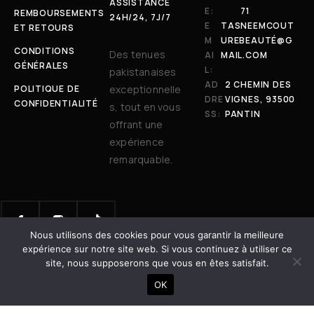
ASSISTANCE
E:
71
REMBOURSEMENTS
24H/24, 7J/7
E
TASNEEMCOUT
ET RETOURS
M
UREBEAUTÉ@G
CONDITIONS
Des tenues
AI
MAIL.COM
GÉNÉRALES
L:
pakistanaises
AD
2 CHEMIN DES
POLITIQUE DE
exceptionnelle
DRE
VIGNES, 93500
CONFIDENTIALITÉ
s, tout en vous
SS:
PANTIN
offrant une
expérience
remarquable.
Nous utilisons des cookies pour vous garantir la meilleure
© 2025 Tasneem Couture & Beauté. Tous droits réservés. | Site
expérience sur notre site web. Si vous continuez à utiliser ce
développé avec ❤️ par
Dot Vertex
site, nous supposerons que vous en êtes satisfait.
AJOUTER AU PANIER
OK