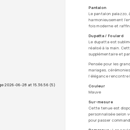
Pantalon
Le pantalon palazzo, 
harmonieusement l’ense
fois moderne et raffin
Dupatta / Foulard
Le dupatta est sublim
réalisé à la main. Ce
supplémentaire et pa
Pensée pour les grand
mariages, cérémonies,
l’élégance rencontre l
Couleur
Mauve
Sur-mesure
Cette tenue est dispo
personnalisée selon 
pour passer commande