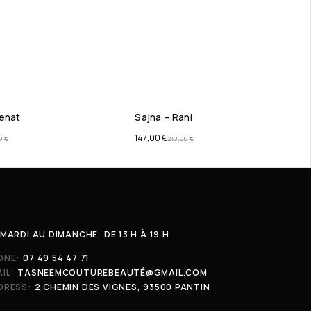
enat
Sajna – Rani
147,00
€
00
€
210,00
€
MARDI AU DIMANCHE, DE 13 H À 19 H
ONE:
07 49 54 47 71
IL:
TASNEEMCOUTUREBEAUTÉ@GMAIL.COM
DRESS:
2 CHEMIN DES VIGNES, 93500 PANTIN