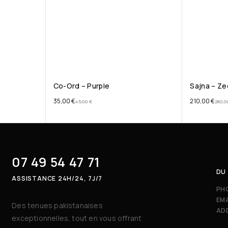
Co-Ord – Purple
Sajna – Ze
35,00
€
210,00
€
45,00
€
280,
07 49 54 47 71
DU 
ASSISTANCE 24H/24, 7J/7
PH
EMA
Des tenues pakistanaises
AD
exceptionnelles, tout en vous offrant