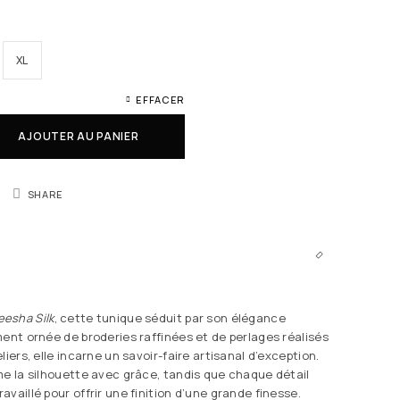
XL
EFFACER
AJOUTER AU PANIER
SHARE
eesha Silk
, cette tunique séduit par son élégance
ment ornée de broderies raffinées et de perlages réalisés
liers, elle incarne un savoir-faire artisanal d’exception.
me la silhouette avec grâce, tandis que chaque détail
vaillé pour offrir une finition d’une grande finesse.