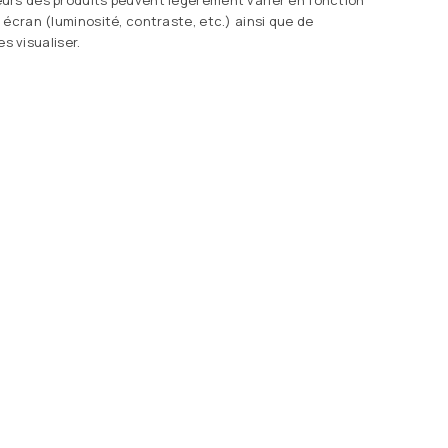
urs des produits peuvent légèrement varier en fonction
 écran (luminosité, contraste, etc.) ainsi que de
les visualiser.