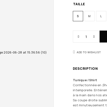
TAILLE
S
M
L
ADD TO WISHLIST
DESCRIPTION
Tunique /Shirt
Confectionnée en
Sh
intemporelle. Entière
à la main dans nos ate
Sa coupe droite subli
est minutieusement tra