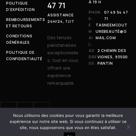
À 19 H
47 71
POLITIQUE
D’EXPÉDITION
PHON
07 49 54 47
ASSISTANCE
E:
71
REMBOURSEMENTS
24H/24, 7J/7
E
TASNEEMCOUT
ET RETOURS
M
UREBEAUTÉ@G
CONDITIONS
Des tenues
AI
MAIL.COM
GÉNÉRALES
L:
pakistanaises
AD
2 CHEMIN DES
POLITIQUE DE
exceptionnelle
DRE
VIGNES, 93500
CONFIDENTIALITÉ
s, tout en vous
SS:
PANTIN
offrant une
expérience
remarquable.
Nous utilisons des cookies pour vous garantir la meilleure
© 2025 Tasneem Couture & Beauté. Tous droits réservés. | Site
expérience sur notre site web. Si vous continuez à utiliser ce
développé avec ❤️ par
Dot Vertex
site, nous supposerons que vous en êtes satisfait.
AJOUTER AU PANIER