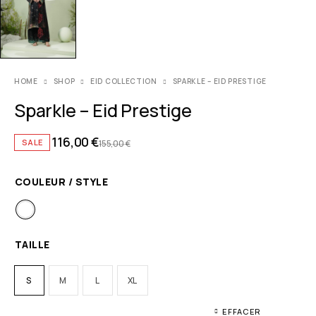
HOME
SHOP
EID COLLECTION
SPARKLE – EID PRESTIGE
Sparkle – Eid Prestige
116,00
€
SALE
155,00
€
COULEUR / STYLE
TAILLE
S
M
L
XL
EFFACER