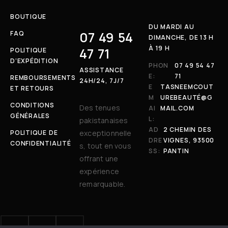
BOUTIQUE
DU MARDI AU
07 49 54
FAQ
DIMANCHE, DE 13 H
À 19 H
47 71
POLITIQUE
D’EXPÉDITION
PHON
07 49 54 47
ASSISTANCE
E:
71
REMBOURSEMENTS
24H/24, 7J/7
E
TASNEEMCOUT
ET RETOURS
M
UREBEAUTÉ@G
CONDITIONS
Des tenues
AI
MAIL.COM
GÉNÉRALES
L:
pakistanaises
AD
2 CHEMIN DES
POLITIQUE DE
exceptionnelle
DRE
VIGNES, 93500
CONFIDENTIALITÉ
s, tout en vous
SS:
PANTIN
offrant une
expérience
remarquable.