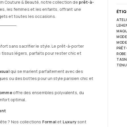
em Couture & Beauté, notre collection de
prêt-à-
s, les femmes et les enfants, offrant une
ÉTI
gets et toutes les occasions.
ATEL
LEHE
MAQUI
MODE
MODE
nfort sans sacrifier le style. Le prêt-à-porter
PRÊT
tissus légers, parfaits pour rester chic et
ROBE
TASN
TENU
asual
qui se marient parfaitement avec des
s ou des bottes pour un style parisien chic et
Homme
offre des ensembles polyvalents, du
nfort optimal.
ent
fête ? Nos collections
Formal
et
Luxury
sont