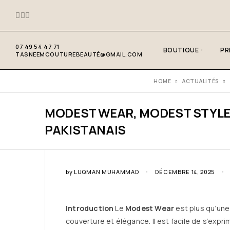
07 49 54 47 71
BOUTIQUE
PR
TASNEEMCOUTUREBEAUTÉ@GMAIL.COM
HOME
ACTUALITÉS
MODEST WEAR, MODEST STYLE :
PAKISTANAIS
by
LUQMAN MUHAMMAD
DÉCEMBRE 14, 2025
Introduction
Le
Modest Wear
est plus qu’une 
couverture et élégance. Il est facile de s’expr