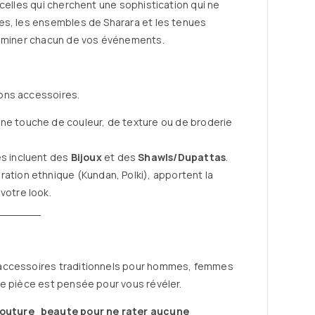
celles qui cherchent une sophistication qui ne
es, les ensembles de Sharara et les tenues
luminer chacun de vos événements.
ons accessoires.
une touche de couleur, de texture ou de broderie
es incluent des
Bijoux
et des
Shawls/Dupattas
.
ration ethnique (Kundan, Polki), apportent la
votre look.
 accessoires traditionnels pour hommes, femmes
ue pièce est pensée pour vous révéler.
couture_beaute pour ne rater aucune