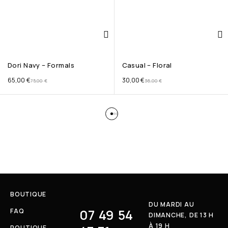
Dori Navy – Formals
Casual – Floral
65,00
€
30,00
€
75,00
€
36,00
€
BOUTIQUE
DU MARDI AU
07 49 54
FAQ
DIMANCHE, DE 13 H
À 19 H
POLITIQUE