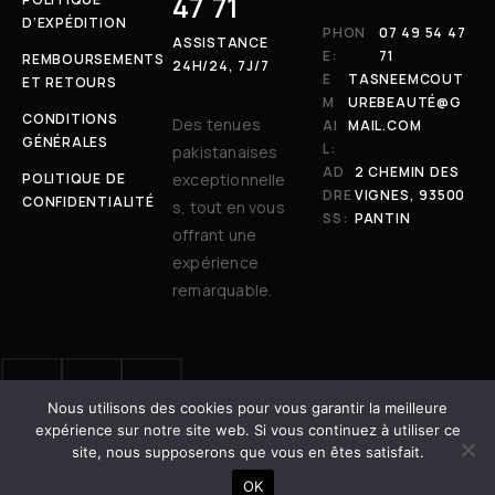
47 71
D’EXPÉDITION
PHON
07 49 54 47
ASSISTANCE
E:
71
REMBOURSEMENTS
24H/24, 7J/7
E
TASNEEMCOUT
ET RETOURS
M
UREBEAUTÉ@G
CONDITIONS
Des tenues
AI
MAIL.COM
GÉNÉRALES
L:
pakistanaises
AD
2 CHEMIN DES
POLITIQUE DE
exceptionnelle
DRE
VIGNES, 93500
CONFIDENTIALITÉ
s, tout en vous
SS:
PANTIN
offrant une
expérience
remarquable.
Nous utilisons des cookies pour vous garantir la meilleure
© 2025 Tasneem Couture & Beauté. Tous droits réservés. | Site
expérience sur notre site web. Si vous continuez à utiliser ce
développé avec ❤️ par
Dot Vertex
site, nous supposerons que vous en êtes satisfait.
AJOUTER AU PANIER
OK