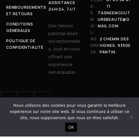
ASSISTANCE
E:
71
REMBOURSEMENTS
24H/24, 7J/7
E
TASNEEMCOUT
ET RETOURS
M
UREBEAUTÉ@G
CONDITIONS
Des tenues
AI
MAIL.COM
GÉNÉRALES
L:
pakistanaises
AD
2 CHEMIN DES
POLITIQUE DE
exceptionnelle
DRE
VIGNES, 93500
CONFIDENTIALITÉ
s, tout en vous
SS:
PANTIN
offrant une
expérience
remarquable.
Nous utilisons des cookies pour vous garantir la meilleure
© 2025 Tasneem Couture & Beauté. Tous droits réservés. | Site
expérience sur notre site web. Si vous continuez à utiliser ce
développé avec ❤️ par
Dot Vertex
site, nous supposerons que vous en êtes satisfait.
AJOUTER AU PANIER
OK