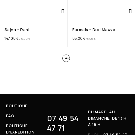
Sajna – Rani
Formals – Dori Mauve
147,00
€
65,00
€
210,00
€
75,00
€
BOUTIQUE
DU MARDI AU
07 49 54
FAQ
DIMANCHE, DE 13 H
À 19 H
47 71
POLITIQUE
D’EXPÉDITION
PHON
07 49 54 47