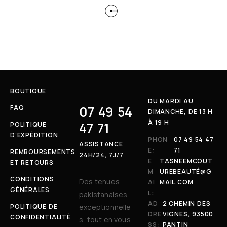
BOUTIQUE
DU MARDI AU
07 49 54
FAQ
DIMANCHE, DE 13 H
À 19 H
47 71
POLITIQUE
D’EXPÉDITION
PHON
07 49 54 47
ASSISTANCE
E:
71
REMBOURSEMENTS
24H/24, 7J/7
E
TASNEEMCOUT
ET RETOURS
M
UREBEAUTÉ@G
CONDITIONS
Des tenues
AI
MAIL.COM
GÉNÉRALES
L:
pakistanaises
AD
2 CHEMIN DES
POLITIQUE DE
exceptionnelle
DRE
VIGNES, 93500
CONFIDENTIALITÉ
s, tout en vous
SS:
PANTIN