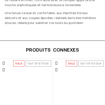
Le foulard en linen, contrasté avec la tunique, apporte une
touche sophistiquée et harmonieuse à l’ensemble.
Une tenue casual et confortable, aux imprimés floraux
délicats et aux coupes épurées, réalisée dans des matières
douces, idéale pour sublimer vos looks du quotidien.
PRODUITS CONNEXES
SALE
OUT OF STOCK
SALE
OUT OF STOCK