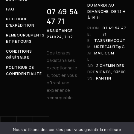
DU MARDI AU
07 49 54
FAQ
DIMANCHE, DE 13 H
À 19 H
47 71
POLITIQUE
D’EXPÉDITION
PHON
07 49 54 47
ASSISTANCE
E:
71
REMBOURSEMENTS
24H/24, 7J/7
E
TASNEEMCOUT
ET RETOURS
M
UREBEAUTÉ@G
CONDITIONS
Des tenues
AI
MAIL.COM
GÉNÉRALES
L:
pakistanaises
AD
2 CHEMIN DES
POLITIQUE DE
exceptionnelle
DRE
VIGNES, 93500
CONFIDENTIALITÉ
s, tout en vous
SS:
PANTIN
offrant une
expérience
remarquable.
Nous utilisons des cookies pour vous garantir la meilleure