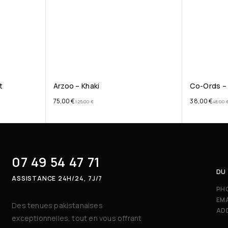
t
Arzoo – Khaki
Co-Ords – 
75,00
€
38,00
€
125,00
€
48,00
07 49 54 47 71
DU 
ASSISTANCE 24H/24, 7J/7
PH
EMA
Des tenues pakistanaises
AD
exceptionnelles, tout en vous offrant