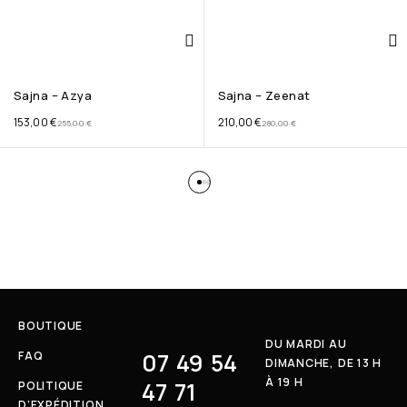
Sajna – Azya
Sajna – Zeenat
153,00
€
210,00
€
255,00
€
280,00
€
BOUTIQUE
DU MARDI AU
07 49 54
FAQ
DIMANCHE, DE 13 H
À 19 H
47 71
POLITIQUE
D’EXPÉDITION