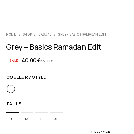
HOME
SHOP
CASUAL
GREY – BASICS RAMADAN EDIT
Grey – Basics Ramadan Edit
40,00
€
SALE
58,00
€
COULEUR / STYLE
TAILLE
S
M
L
XL
EFFACER