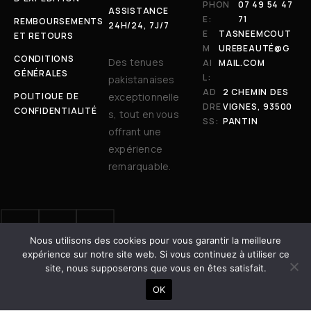
PHON
07 49 54 47
ASSISTANCE
E:
71
REMBOURSEMENTS
24H/24, 7J/7
E
TASNEEMCOUT
ET RETOURS
M
UREBEAUTÉ@G
CONDITIONS
Des tenues
AI
MAIL.COM
GÉNÉRALES
L:
pakistanaises
AD
2 CHEMIN DES
POLITIQUE DE
exceptionnelle
DRE
VIGNES, 93500
CONFIDENTIALITÉ
s, tout en vous
SS:
PANTIN
offrant une
expérience
remarquable.
Nous utilisons des cookies pour vous garantir la meilleure
© 2025 Tasneem Couture & Beauté. Tous droits réservés. | Site
expérience sur notre site web. Si vous continuez à utiliser ce
développé avec ❤️ par
Dot Vertex
site, nous supposerons que vous en êtes satisfait.
AJOUTER AU PANIER
OK