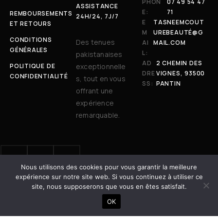
PHON
07 49 54 47
ASSISTANCE
E:
71
REMBOURSEMENTS
24H/24, 7J/7
E
TASNEEMCOUT
ET RETOURS
M
UREBEAUTÉ@G
CONDITIONS
Des tenues
AI
MAIL.COM
GÉNÉRALES
L:
pakistanaises
AD
2 CHEMIN DES
POLITIQUE DE
exceptionnelle
DRE
VIGNES, 93500
CONFIDENTIALITÉ
s, tout en vous
SS:
PANTIN
offrant une
expérience
remarquable.
Nous utilisons des cookies pour vous garantir la meilleure
© 2025 Tasneem Couture & Beauté. Tous droits réservés. | Site
expérience sur notre site web. Si vous continuez à utiliser ce
développé avec ❤️ par
Dot Vertex
site, nous supposerons que vous en êtes satisfait.
AJOUTER AU PANIER
OK