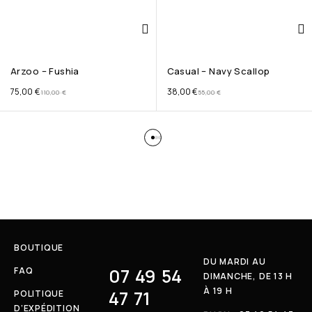
Arzoo – Fushia
Casual – Navy Scallop
75,00
€
38,00
€
110,00
€
55,00
€
BOUTIQUE
DU MARDI AU
07 49 54
FAQ
DIMANCHE, DE 13 H
À 19 H
47 71
POLITIQUE
D’EXPÉDITION