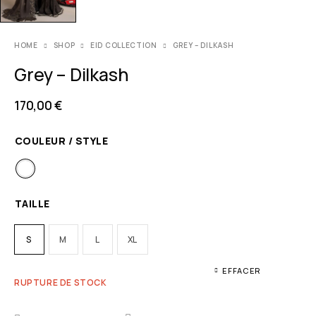
HOME
SHOP
EID COLLECTION
GREY – DILKASH
Grey – Dilkash
170,00
€
COULEUR / STYLE
TAILLE
S
M
L
XL
EFFACER
RUPTURE DE STOCK