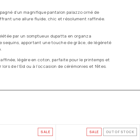
pagné d’un magnifique pantalon palazzo orné de
ffrant une allure fluide, chic et résolument raffinée.
létée par un somptueux dupatta en organza
e sequins, apportant une touche de grâce, de légèreté
.
affinée, légère en coton, parfaite pour le printemps et
ler lors de l’Eid ou à l’occasion de cérémonies et fêtes.
SALE
SALE
OUT OF STOCK