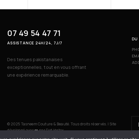
07 49 54 47 71
DU 
ASSISTANCE 24H/24, 7J/7
PH
EMA
Des tenues pakistanaises
AD
exceptionnelles, tout en vous offrant
une expérience remarquable.
© 2025 Tasneem Couture & Beauté. Tous droits réservés. | Site
développé avec ❤️ par
Dot Vertex