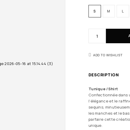
S
M
L
ADD TO WISHLIST
DESCRIPTION
Tunique /Shirt
Confectionnée dans u
l’élégance et le raffi
sequins, minutieusemen
les manches et le bas
parfaire cette créati
unique.