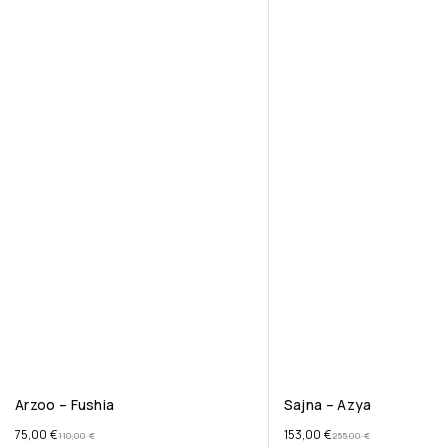
Arzoo – Fushia
Sajna – Azya
75,00
€
153,00
€
110,00
€
255,00
€