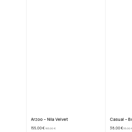
Arzoo – Nila Velvet
Casual – B
155,00
€
38,00
€
183,00
€
55,00