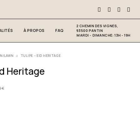
2 CHEMIN DES VIGNES,
LITÉS
À PROPOS
FAQ
93500 PANTIN
MARDI - DIMANCHE: 13H - 19H
N/LAWN
TULIPE – EID HERITAGE
id Heritage
0
€