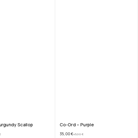
urgundy Scallop
Co-Ord – Purple
35,00
€
€
45,00
€