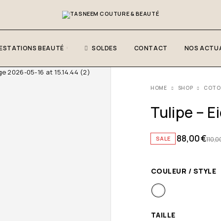
ESTATIONS BEAUTÉ
SOLDES
CONTACT
NOS ACTUA
HOME
SHOP
COTO
Tulipe – E
88,00
€
SALE
110,0
COULEUR / STYLE
TAILLE