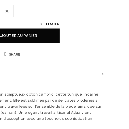
XL
EFFACER
AJOUTER AU PANIER
SHARE
n somptueux coton cambric, cette tunique incarne
nement. Elle est sublimée par de délicates broderies à
t travaillées sur l’ensemble de la pièce, ainsi que sur
 (daman). Un élégant travail artisanal Adaa vient
on d’exception avec une touche de sophistication