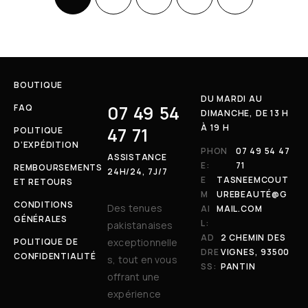
BOUTIQUE
DU MARDI AU
07 49 54
FAQ
DIMANCHE, DE 13 H
À 19 H
47 71
POLITIQUE
D’EXPÉDITION
PHON
07 49 54 47
ASSISTANCE
E:
71
REMBOURSEMENTS
24H/24, 7J/7
E
TASNEEMCOUT
ET RETOURS
M
UREBEAUTÉ@G
CONDITIONS
Des tenues
AI
MAIL.COM
GÉNÉRALES
L:
pakistanaises
AD
2 CHEMIN DES
POLITIQUE DE
exceptionnelle
DRE
VIGNES, 93500
CONFIDENTIALITÉ
s, tout en vous
SS:
PANTIN
offrant une
expérience