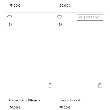
175,00
€
182,00
€
OUT OF STOCK
Pistachio – Dilkash
Lilas – Dilkash
170,00
€
175,00
€