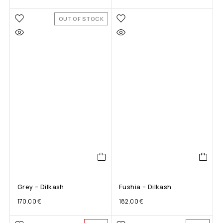
OUT OF STOCK
Grey – Dilkash
Fushia – Dilkash
170,00
€
182,00
€