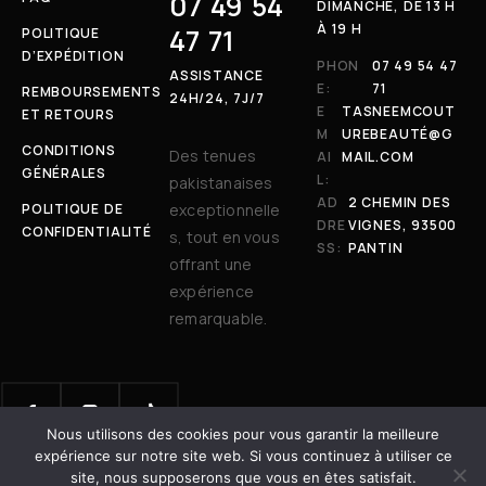
07 49 54
DIMANCHE, DE 13 H
À 19 H
47 71
POLITIQUE
D’EXPÉDITION
PHON
07 49 54 47
ASSISTANCE
E:
71
REMBOURSEMENTS
24H/24, 7J/7
E
TASNEEMCOUT
ET RETOURS
M
UREBEAUTÉ@G
CONDITIONS
Des tenues
AI
MAIL.COM
GÉNÉRALES
L:
pakistanaises
AD
2 CHEMIN DES
POLITIQUE DE
exceptionnelle
DRE
VIGNES, 93500
CONFIDENTIALITÉ
s, tout en vous
SS:
PANTIN
offrant une
expérience
remarquable.
Nous utilisons des cookies pour vous garantir la meilleure
© 2025 Tasneem Couture & Beauté. Tous droits réservés. | Site
expérience sur notre site web. Si vous continuez à utiliser ce
développé avec
par
Dot Vertex
site, nous supposerons que vous en êtes satisfait.