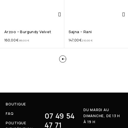
Arzoo – Burgundy Velvet
Sajna – Rani
160,00
€
147,00
€
189,00
€
210,00
€
BOUTIQUE
DU MARDI AU
07 49 54
FAQ
DIMANCHE, DE 13 H
À 19 H
47 71
POLITIQUE