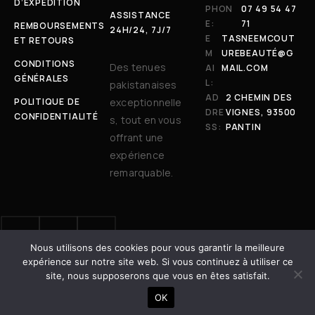
D’EXPÉDITION
PHON
07 49 54 47
ASSISTANCE
E:
71
REMBOURSEMENTS
24H/24, 7J/7
E
TASNEEMCOUT
ET RETOURS
M
UREBEAUTÉ@G
CONDITIONS
Des tenues
AI
MAIL.COM
GÉNÉRALES
L:
pakistanaises
AD
2 CHEMIN DES
POLITIQUE DE
exceptionnelle
DRE
VIGNES, 93500
CONFIDENTIALITÉ
s, tout en vous
SS:
PANTIN
offrant une
expérience
remarquable.
Nous utilisons des cookies pour vous garantir la meilleure
© 2025 Tasneem Couture & Beauté. Tous droits réservés. | Site
expérience sur notre site web. Si vous continuez à utiliser ce
développé avec ❤️ par
Dot Vertex
site, nous supposerons que vous en êtes satisfait.
AJOUTER AU PANIER
OK