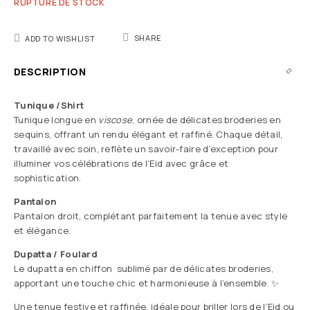
RUPTURE DE STOCK
SHARE
ADD TO WISHLIST
DESCRIPTION
Tunique /Shirt
Tunique longue en
viscose
, ornée de délicates broderies en
sequins, offrant un rendu élégant et raffiné. Chaque détail,
travaillé avec soin, reflète un savoir-faire d’exception pour
illuminer vos célébrations de l’Eid avec grâce et
sophistication.
Pantalon
Pantalon droit, complétant parfaitement la tenue avec style
et élégance.
Dupatta / Foulard
Le dupatta en chiffon sublimé par de délicates broderies,
apportant une touche chic et harmonieuse à l’ensemble. ✨
Une tenue festive et raffinée, idéale pour briller lors de l’Eid ou