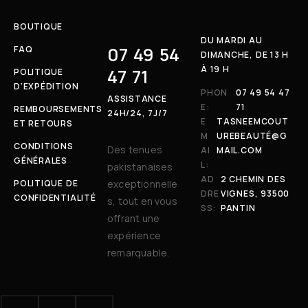
BOUTIQUE
DU MARDI AU
07 49 54
FAQ
DIMANCHE, DE 13 H
À 19 H
47 71
POLITIQUE
D’EXPÉDITION
PHON
07 49 54 47
ASSISTANCE
E:
71
REMBOURSEMENTS
24H/24, 7J/7
E
TASNEEMCOUT
ET RETOURS
M
UREBEAUTÉ@G
CONDITIONS
Des tenues
AI
MAIL.COM
GÉNÉRALES
L:
pakistanaises
AD
2 CHEMIN DES
POLITIQUE DE
exceptionnelle
DRE
VIGNES, 93500
CONFIDENTIALITÉ
s, tout en vous
SS:
PANTIN
offrant une
expérience
remarquable.