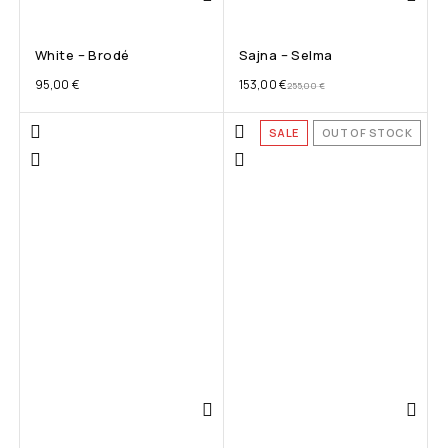
White – Brodé
Sajna – Selma
95,00
€
153,00
€
255,00
€
SALE
OUT OF STOCK