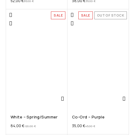
52,00
€
38,00
€
65,00
€
55,00
€
SALE
SALE
OUT OF STOCK
White – Spring/Summer
Co-Ord – Purple
84,00
€
35,00
€
120,00
€
45,00
€