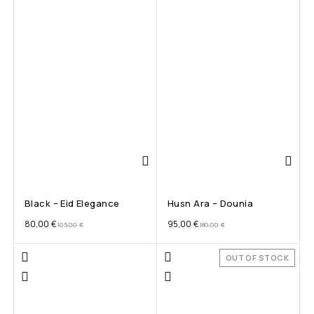
Black – Eid Elegance
Husn Ara – Dounia
80,00
€
95,00
€
105,00
€
180,00
€
OUT OF STOCK