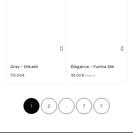
Grey – Dilkash
Élégance – Fushia Silk
170,00
€
95,00
€
175,00
€
1
2
…
7